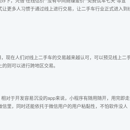
，凭借“在线估价”“没有中间商赚差价”“免费试车七天”等宣
式让更多人习惯于通过线上进行交易，让二手车行业正式进入到
，现在人们对线上二手车的交易越来越认可，可以预见线上二
上的则可以进行跨地区交易。
对于开发容易沉没的app来说，小程序有随用随开，用完即走
微信里，同时还能依托于微信用户的用户粘黏性，不怕软件没人