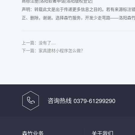
商标注册|洛阳软著申请|洛阳版权登记|
声明：转载此文是出于传递更多信息之目的。若有来源标注
正、删除，谢谢。选择森竹服务，开发少走弯路——
洛阳森竹软
上一篇：没有了....
下一篇：
家具建材小程序怎么做？
咨询热线 0379-61299290
森竹业务
关于我们